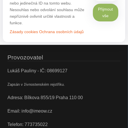
nebo jedinečná ID na tomto webu.
Přijmout
Nesouhlas nebo odvolání souhlasu může
vše
nepříznivě ovlivnit určité vlastnosti a
funkce.
Zásady cookies
Ochrana osobních údajů
Provozovatel
Lukáš Pauliny - IČ: 08699127
Zapsán v živnostenském rejstříku.
Adresa: Bílkova 855/19 Praha 110 00
Email:
info@imeow.cz
Telefon:
773735022