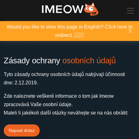
Would you like to view this page in English? Click here to
×
redirect. 🇺🇸
Zásady ochrany
osobních údajů
Tyto zásady ochrany osobních údajů nabývají účinnosti
dne: 2.12.2019.
Zde naleznete veškeré informace o tom jak Imeow
zpracovává Vaše osobní údaje.
Mateli li jakékoli další otázky neváhejte se na nás obrátit:
Napsat dotaz