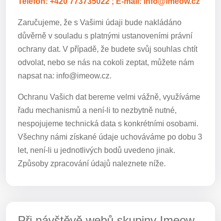
Telefon: +420 773735022 ; E-mail: info@imeow.cz
Zaručujeme, že s Vašimi údaji bude nakládáno
důvěrně v souladu s platnými ustanoveními právní
ochrany dat. V případě, že budete svůj souhlas chtít
odvolat, nebo se nás na cokoli zeptat, můžete nám
napsat na: info@imeow.cz.
Ochranu Vašich dat bereme velmi vážně, využíváme
řadu mechanismů a není-li to nezbytně nutné,
nespojujeme technická data s konkrétními osobami.
Všechny námi získané údaje uchováváme po dobu 3
let, není-li u jednotlivých bodů uvedeno jinak.
Způsoby zpracování údajů naleznete níže.
Při návštěvě webů skupiny Imeow