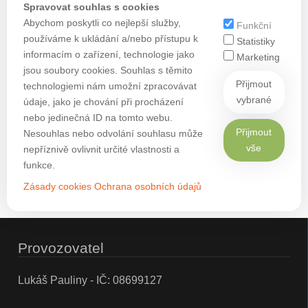
Spravovat souhlas s cookies
Abychom poskytli co nejlepší služby,
Funkční
používáme k ukládání a/nebo přístupu k
Statistiky
informacím o zařízení, technologie jako
Marketing
jsou soubory cookies. Souhlas s těmito
Přijmout
technologiemi nám umožní zpracovávat
vybrané
údaje, jako je chování při procházení
nebo jedinečná ID na tomto webu.
Přijmout
Nesouhlas nebo odvolání souhlasu může
vše
nepříznivě ovlivnit určité vlastnosti a
funkce.
Zásady cookies
Ochrana osobních údajů
Provozovatel
Lukáš Pauliny - IČ: 08699127