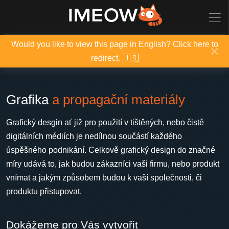
Would you like to view this page in English? Click here to
×
redirect. 🇺🇸
Grafika
a propagační materiály
Grafický desgin ať již pro použití v tištěných, nebo čistě
digitálních médiích je nedílnou součástí každého
úspěšného podnikání. Celkově grafický design do značné
míry udává to, jak budou zákazníci vaši firmu, nebo produkt
vnímat a jakým způsobem budou k vaší společnosti, či
produktu přistupovat.
Dokážeme pro Vás vytvořit