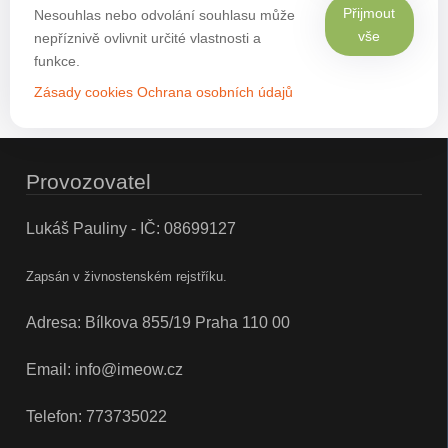
Přijmout
Nesouhlas nebo odvolání souhlasu může
vše
nepříznivě ovlivnit určité vlastnosti a
funkce.
Zásady cookies
Ochrana osobních údajů
Provozovatel
Lukáš Pauliny - IČ: 08699127
Zapsán v živnostenském rejstříku.
Adresa: Bílkova 855/19 Praha 110 00
Email:
info@imeow.cz
Telefon:
773735022