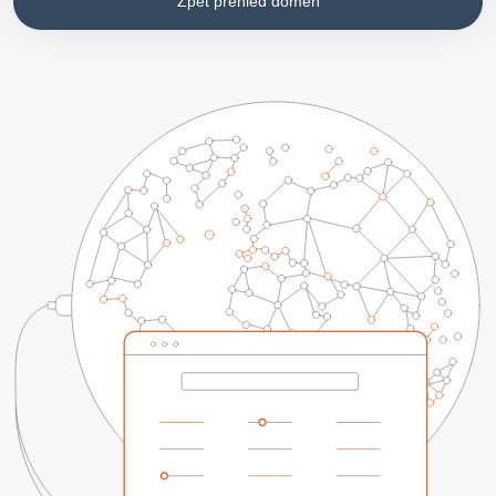
Zpět přehled domén