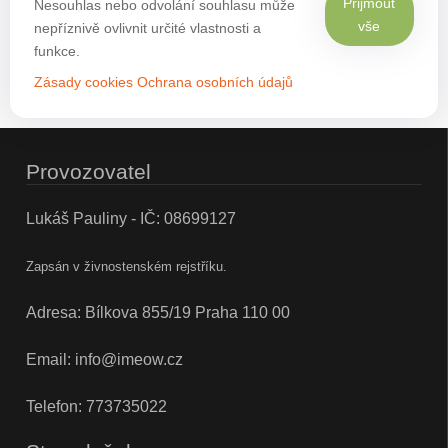
Přijmout
Nesouhlas nebo odvolání souhlasu může
vše
nepříznivě ovlivnit určité vlastnosti a
funkce.
Zásady cookies
Ochrana osobních údajů
Provozovatel
Lukáš Pauliny - IČ: 08699127
Zapsán v živnostenském rejstříku.
Adresa: Bílkova 855/19 Praha 110 00
Email:
info@imeow.cz
Telefon:
773735022