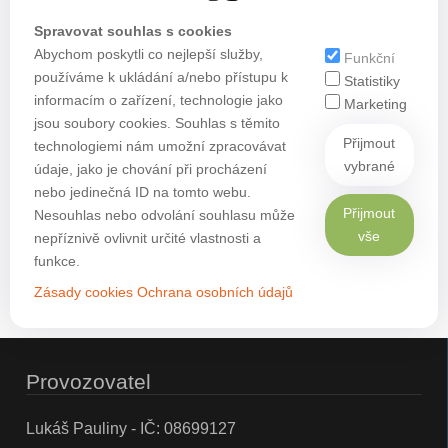
Spravovat souhlas s cookies
Abychom poskytli co nejlepší služby,
Funkční
používáme k ukládání a/nebo přístupu k
Statistiky
informacím o zařízení, technologie jako
Marketing
jsou soubory cookies. Souhlas s těmito
Přijmout
technologiemi nám umožní zpracovávat
vybrané
údaje, jako je chování při procházení
nebo jedinečná ID na tomto webu.
Přijmout
Nesouhlas nebo odvolání souhlasu může
vše
nepříznivě ovlivnit určité vlastnosti a
funkce.
Zásady cookies
Ochrana osobních údajů
Provozovatel
Lukáš Pauliny - IČ: 08699127