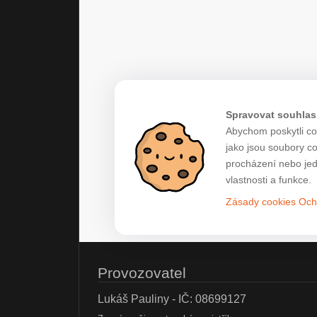
Spravovat souhlas
Abychom poskytli co 
jako jsou soubory c
procházení nebo jed
vlastnosti a funkce.
Zásady cookies
Och
Provozovatel
Lukáš Pauliny - IČ: 08699127