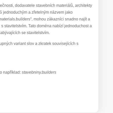
ečnosti, dodavatele stavebních materiálů, architekty
ím. S jednoduchým a zřetelným názvem jako
aterials.builders“, mohou zákazníci snadno najít a
h s stavitelstvím. Tato doména nabízí jednoduchost a
abývajících se stavitelstvím.
pných variant slov a zkratek souvisejících s
o například:
stavebniny.builders