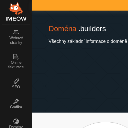
Doména
.builders
Webové
Všechny základní informace o doméně .
stránky
Online
fakturace
SEO
Grafika
Domény