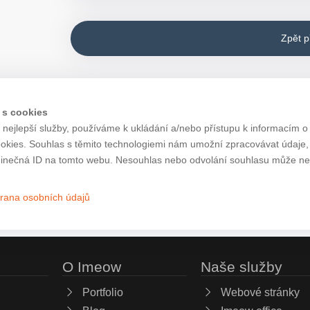
Zpět 
 s cookies
nejlepší služby, používáme k ukládání a/nebo přístupu k informacím o 
ookies. Souhlas s těmito technologiemi nám umožní zpracovávat údaje, j
inečná ID na tomto webu. Nesouhlas nebo odvolání souhlasu může nepří
rana osobních údajů
O Imeow
Naše služby
Portfolio
Webové stránky