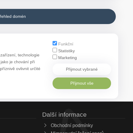
přehled domén
Funkční
Statistiky
zařízení, technologie
Marketing
ako je chování při
znivě ovlivnit určité
Přijmout vybrané
Přijmout vše
Další informace
Obchodní podmínky