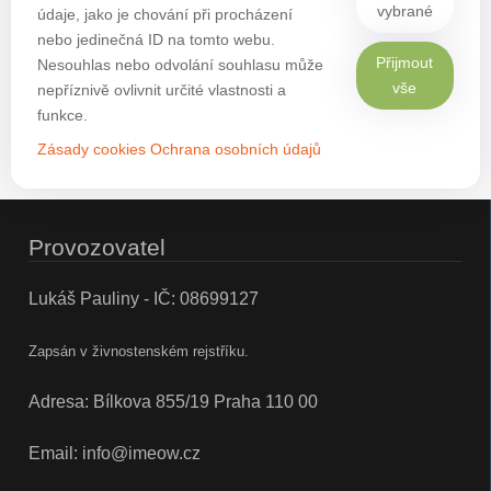
vybrané
údaje, jako je chování při procházení
nebo jedinečná ID na tomto webu.
Přijmout
Nesouhlas nebo odvolání souhlasu může
vše
nepříznivě ovlivnit určité vlastnosti a
funkce.
Zásady cookies
Ochrana osobních údajů
Provozovatel
Lukáš Pauliny - IČ: 08699127
Zapsán v živnostenském rejstříku.
Adresa: Bílkova 855/19 Praha 110 00
Email:
info@imeow.cz