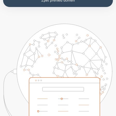
Zpět přehled domén