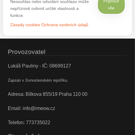
Přijmout
Nesouhlas nebo odvolání souhlasu může
vše
nepříznivě ovlivnit určité vlastnosti a
funkce.
Zásady cookies
Ochrana osobních údajů
Provozovatel
Lukáš Pauliny - IČ: 08699127
Zapsán v živnostenském rejstříku.
Adresa: Bílkova 855/19 Praha 110 00
Email:
info@imeow.cz
Telefon:
773735022