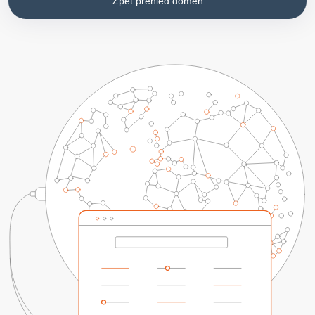
Zpět přehled domén