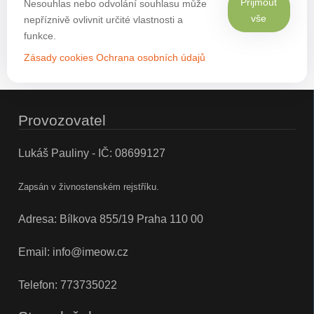
Přijmout
Nesouhlas nebo odvolání souhlasu může
vše
nepříznivě ovlivnit určité vlastnosti a
funkce.
Zásady cookies
Ochrana osobních údajů
Provozovatel
Lukáš Pauliny - IČ: 08699127
Zapsán v živnostenském rejstříku.
Adresa: Bílkova 855/19 Praha 110 00
Email:
info@imeow.cz
Telefon:
773735022