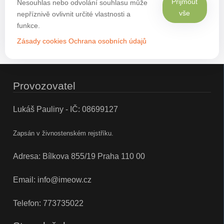
Přijmout
Nesouhlas nebo odvolání souhlasu může
vše
nepříznivě ovlivnit určité vlastnosti a
funkce.
Zásady cookies
Ochrana osobních údajů
Provozovatel
Lukáš Pauliny - IČ: 08699127
Zapsán v živnostenském rejstříku.
Adresa: Bílkova 855/19 Praha 110 00
Email:
info@imeow.cz
Telefon:
773735022