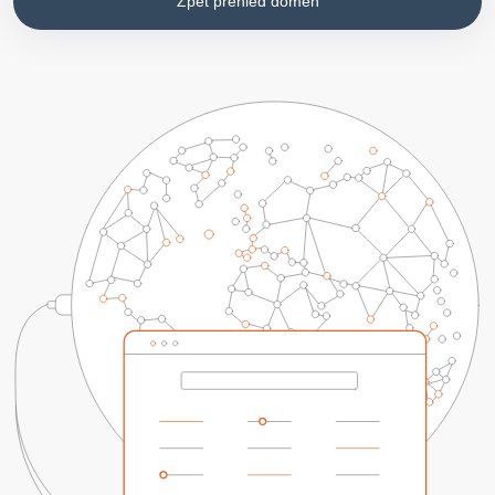
Zpět přehled domén