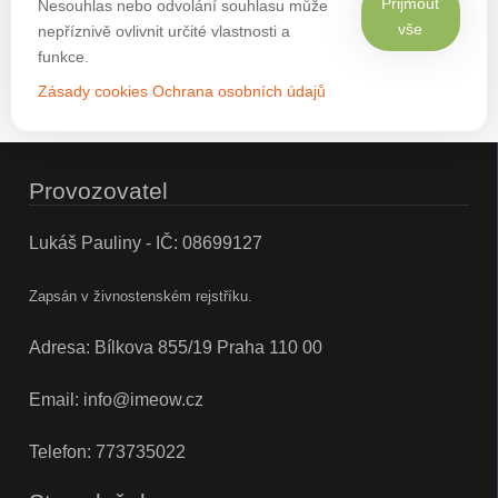
Přijmout
Nesouhlas nebo odvolání souhlasu může
vše
nepříznivě ovlivnit určité vlastnosti a
funkce.
Zásady cookies
Ochrana osobních údajů
Provozovatel
Lukáš Pauliny - IČ: 08699127
Zapsán v živnostenském rejstříku.
Adresa: Bílkova 855/19 Praha 110 00
Email:
info@imeow.cz
Telefon:
773735022