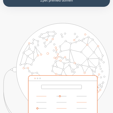
Zpět přehled domén