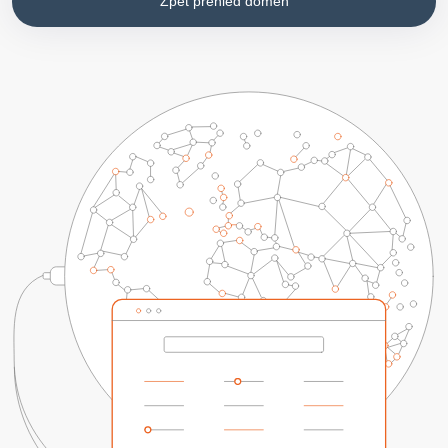
Zpět přehled domén