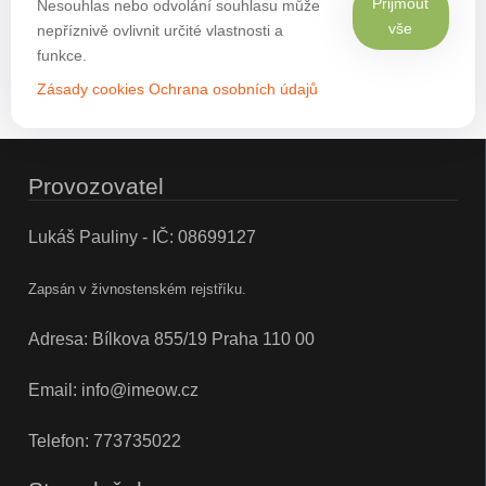
Přijmout
Nesouhlas nebo odvolání souhlasu může
vše
nepříznivě ovlivnit určité vlastnosti a
funkce.
Zásady cookies
Ochrana osobních údajů
Provozovatel
Lukáš Pauliny - IČ: 08699127
Zapsán v živnostenském rejstříku.
Adresa: Bílkova 855/19 Praha 110 00
Email:
info@imeow.cz
Telefon:
773735022