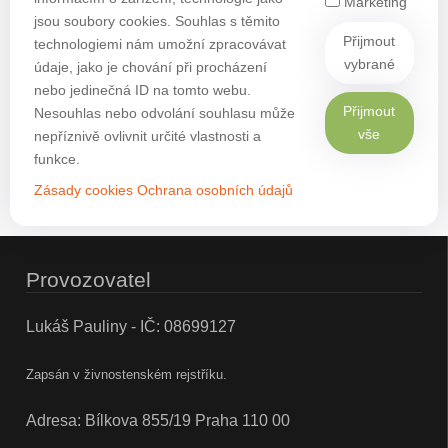
Marketing
jsou soubory cookies. Souhlas s těmito
Přijmout
technologiemi nám umožní zpracovávat
vybrané
údaje, jako je chování při procházení
nebo jedinečná ID na tomto webu.
Přijmout
Nesouhlas nebo odvolání souhlasu může
vše
nepříznivě ovlivnit určité vlastnosti a
funkce.
Zásady cookies
Ochrana osobních údajů
Provozovatel
Lukáš Pauliny - IČ: 08699127
Zapsán v živnostenském rejstříku.
Adresa: Bílkova 855/19 Praha 110 00