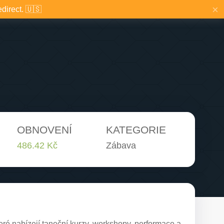
×
edirect. 🇺🇸
OBNOVENÍ
KATEGORIE
486.42 Kč
Zábava
ré nabízejí taneční kurzy, workshopy, performace a