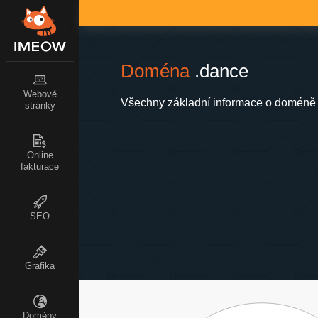
Doména
.dance
Webové
Všechny základní informace o doméně 
stránky
Online
fakturace
SEO
Grafika
Domény