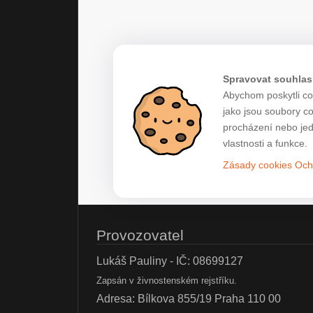
Spravovat souhlas
Abychom poskytli co 
jako jsou soubory c
procházení nebo jed
vlastnosti a funkce.
Zásady cookies
Och
Provozovatel
Lukáš Pauliny - IČ: 08699127
Zapsán v živnostenském rejstříku.
Adresa: Bílkova 855/19 Praha 110 00