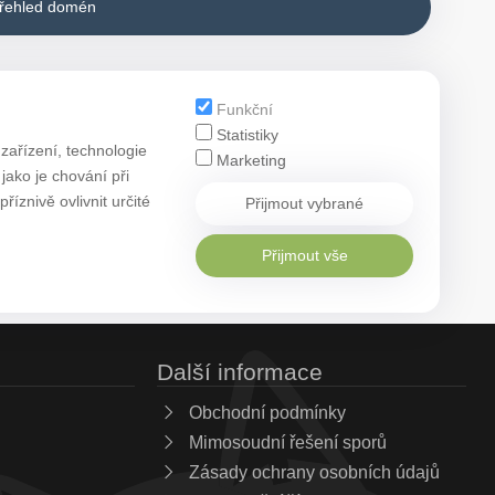
přehled domén
Funkční
Statistiky
zařízení, technologie
Marketing
ako je chování při
znivě ovlivnit určité
Přijmout vybrané
Přijmout vše
Další informace
Obchodní podmínky
Mimosoudní řešení sporů
Zásady ochrany osobních údajů