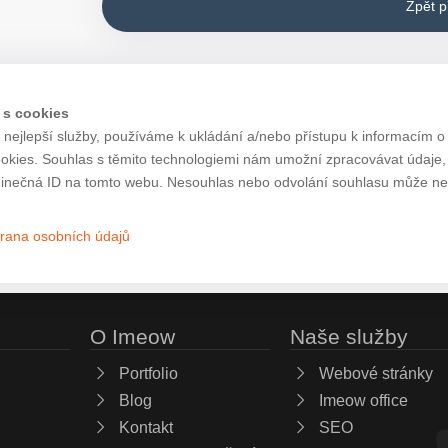
Zpět 
 s cookies
nejlepší služby, používáme k ukládání a/nebo přístupu k informacím o 
ookies. Souhlas s těmito technologiemi nám umožní zpracovávat údaje, j
inečná ID na tomto webu. Nesouhlas nebo odvolání souhlasu může nepří
rana osobních údajů
O Imeow
Naše služby
Portfolio
Webové stránky
Blog
Imeow office
Kontakt
SEO