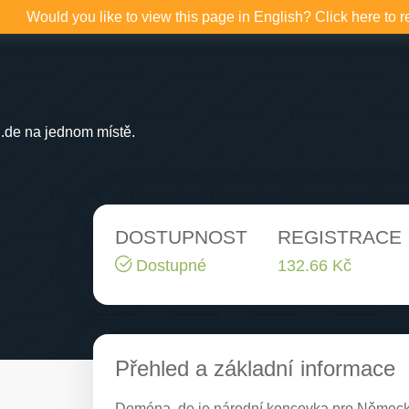
Would you like to view this page in English? Click here to r
.de na jednom místě.
DOSTUPNOST
REGISTRACE
Dostupné
132.66 Kč
Přehled a základní informace
Doména .de je národní koncovka pro Německo