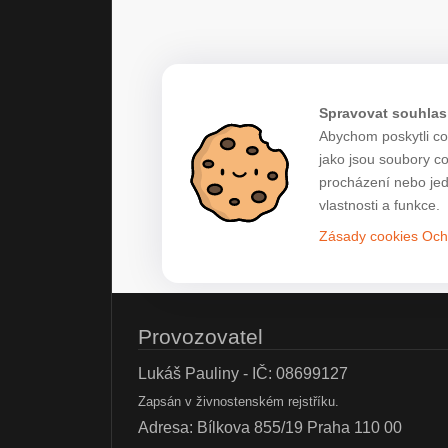
Spravovat souhlas
Abychom poskytli co 
jako jsou soubory c
procházení nebo jed
vlastnosti a funkce.
Zásady cookies
Och
Provozovatel
Lukáš Pauliny - IČ: 08699127
Zapsán v živnostenském rejstříku.
Adresa: Bílkova 855/19 Praha 110 00