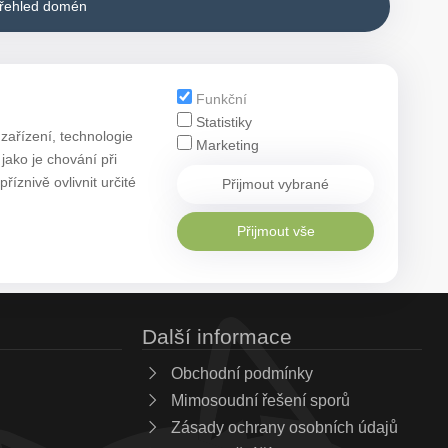
přehled domén
Funkční
Statistiky
zařízení, technologie
Marketing
ako je chování při
znivě ovlivnit určité
Přijmout vybrané
Přijmout vše
Další informace
Obchodní podmínky
Mimosoudní řešení sporů
Zásady ochrany osobních údajů