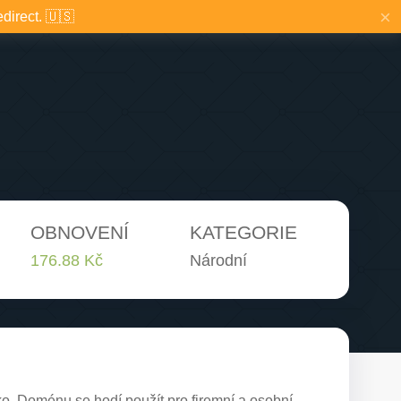
×
edirect. 🇺🇸
OBNOVENÍ
KATEGORIE
176.88 Kč
Národní
. Doménu se hodí použít pro firemní a osobní