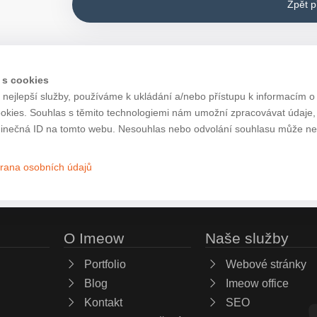
Zpět 
 s cookies
nejlepší služby, používáme k ukládání a/nebo přístupu k informacím o 
ookies. Souhlas s těmito technologiemi nám umožní zpracovávat údaje, j
inečná ID na tomto webu. Nesouhlas nebo odvolání souhlasu může nepří
rana osobních údajů
O Imeow
Naše služby
Portfolio
Webové stránky
Blog
Imeow office
Kontakt
SEO