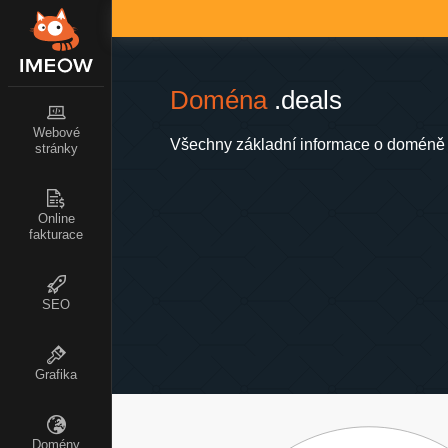
Doména
.deals
Webové
Všechny základní informace o doméně 
stránky
Online
fakturace
SEO
Grafika
Domény