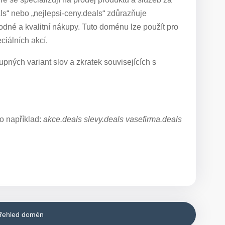
s“ nebo „nejlepsi-ceny.deals“ zdůrazňuje
dné a kvalitní nákupy. Tuto doménu lze použít pro
iálních akcí.
pných variant slov a zkratek souvisejících s
o například:
akce.deals slevy.deals vasefirma.deals
přehled domén