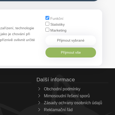
Funkční
Statistiky
zařízení, technologie
Marketing
ako je chování při
znivě ovlivnit určité
Přijmout vybrané
Přijmout vše
Další informace
Obchodní podmínky
Mimosoudní řešení sporů
Zásady ochrany osobních údajů
Reklamační řád