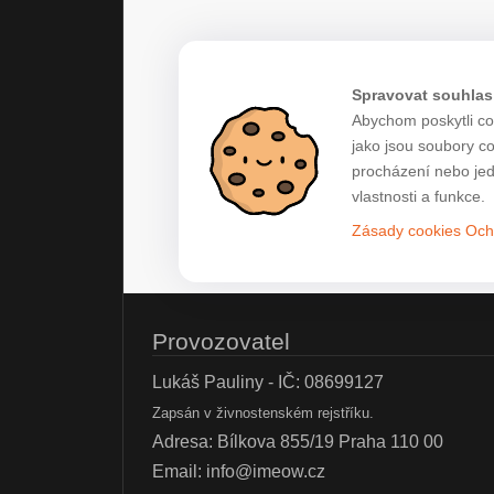
Spravovat souhlas
Abychom poskytli co 
jako jsou soubory c
procházení nebo jed
vlastnosti a funkce.
Zásady cookies
Och
Provozovatel
Lukáš Pauliny - IČ: 08699127
Zapsán v živnostenském rejstříku.
Adresa: Bílkova 855/19 Praha 110 00
Email:
info@imeow.cz