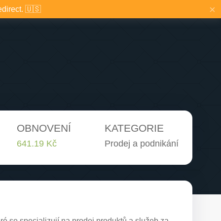
×
edirect. 🇺🇸
OBNOVENÍ
KATEGORIE
641.19 Kč
Prodej a podnikání
é se specializují na prodej produktů a služeb za