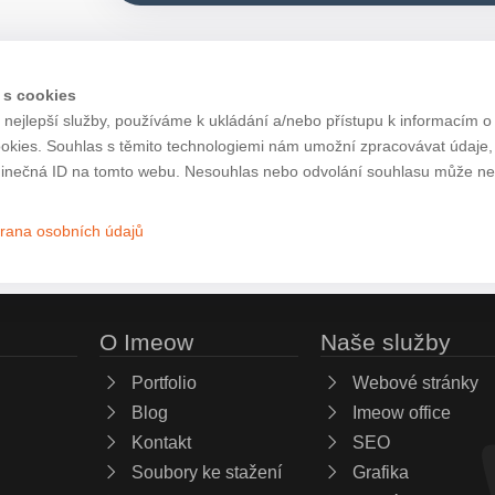
 s cookies
nejlepší služby, používáme k ukládání a/nebo přístupu k informacím o 
ookies. Souhlas s těmito technologiemi nám umožní zpracovávat údaje, j
inečná ID na tomto webu. Nesouhlas nebo odvolání souhlasu může nepří
rana osobních údajů
O Imeow
Naše služby
Portfolio
Webové stránky
Blog
Imeow office
Kontakt
SEO
Soubory ke stažení
Grafika