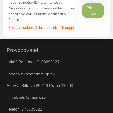
nebo jedinečná ID na tomto webu.
Přijmout
Nesouhlas nebo odvolání souhlasu může
vše
nepříznivě ovlivnit určité vlastnosti a
funkce.
Zásady cookies
Ochrana osobních údajů
Provozovatel
Lukáš Pauliny - IČ: 08699127
Zapsán v živnostenském rejstříku.
Adresa: Bílkova 855/19 Praha 110 00
Email:
info@imeow.cz
Telefon:
773735022