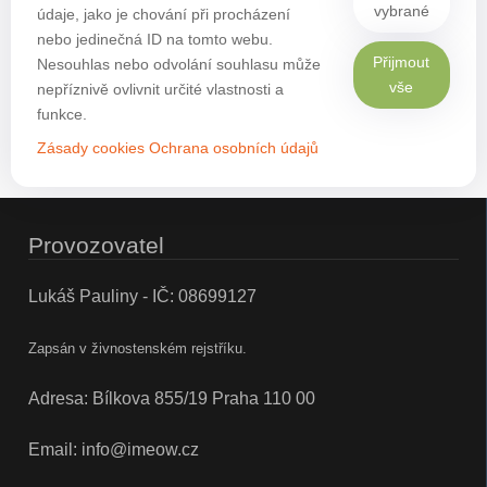
vybrané
údaje, jako je chování při procházení
nebo jedinečná ID na tomto webu.
Přijmout
Nesouhlas nebo odvolání souhlasu může
vše
nepříznivě ovlivnit určité vlastnosti a
funkce.
Zásady cookies
Ochrana osobních údajů
Provozovatel
Lukáš Pauliny - IČ: 08699127
Zapsán v živnostenském rejstříku.
Adresa: Bílkova 855/19 Praha 110 00
Email:
info@imeow.cz