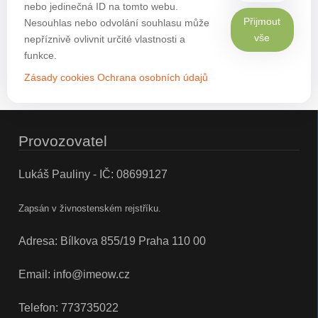
nebo jedinečná ID na tomto webu.
Přijmout
Nesouhlas nebo odvolání souhlasu může
vše
nepříznivě ovlivnit určité vlastnosti a
funkce.
Zásady cookies
Ochrana osobních údajů
Provozovatel
Lukáš Pauliny - IČ: 08699127
Zapsán v živnostenském rejstříku.
Adresa: Bílkova 855/19 Praha 110 00
Email:
info@imeow.cz
Telefon:
773735022