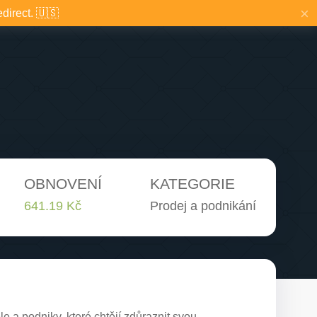
×
edirect. 🇺🇸
OBNOVENÍ
KATEGORIE
641.19 Kč
Prodej a podnikání
 a podniky, které chtějí zdůraznit svou