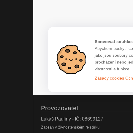
Spravovat souhlas
Abychom poskytli co 
jako jsou soubory c
procházení nebo jed
vlastnosti a funkce.
Zásady cookies
Och
Provozovatel
Lukáš Pauliny - IČ: 08699127
Zapsán v živnostenském rejstříku.