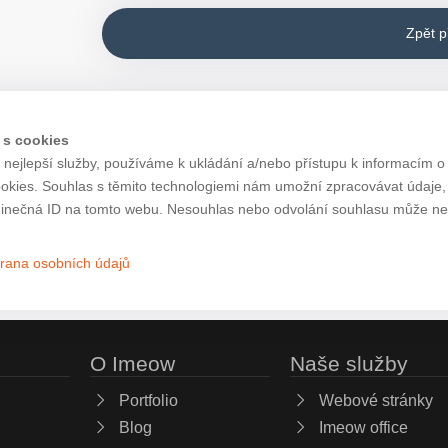
Zpět 
 s cookies
nejlepší služby, používáme k ukládání a/nebo přístupu k informacím o 
ookies. Souhlas s těmito technologiemi nám umožní zpracovávat údaje, j
inečná ID na tomto webu. Nesouhlas nebo odvolání souhlasu může nepří
rana osobních údajů
O Imeow
Naše služby
Portfolio
Webové stránky
Blog
Imeow office