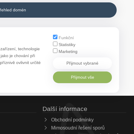
přehled domén
Funkční
Statistiky
zařízení, technologie
Marketing
ako je chování při
znivě ovlivnit určité
Přijmout vybrané
Přijmout vše
Další informace
Obchodní podmínky
Mimosoudní řešení sporů