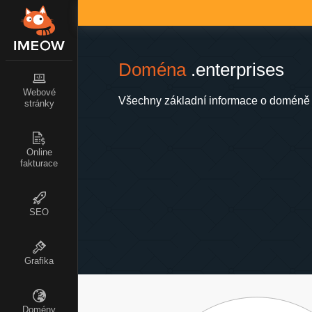
Doména
.enterprises
Webové
Všechny základní informace o doméně .
stránky
Online
fakturace
SEO
Grafika
Domény