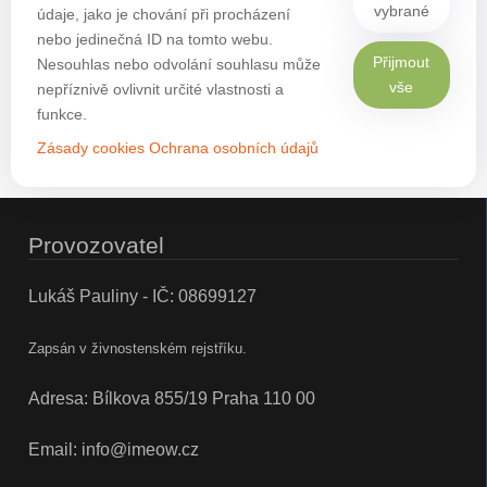
vybrané
údaje, jako je chování při procházení
nebo jedinečná ID na tomto webu.
Přijmout
Nesouhlas nebo odvolání souhlasu může
vše
nepříznivě ovlivnit určité vlastnosti a
funkce.
Zásady cookies
Ochrana osobních údajů
Provozovatel
Lukáš Pauliny - IČ: 08699127
Zapsán v živnostenském rejstříku.
Adresa: Bílkova 855/19 Praha 110 00
Email:
info@imeow.cz