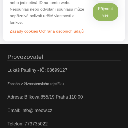
nebo jedinečná ID na tomto webu.
Přijmout
Nesouhlas nebo odvolání souhlasu může
vše
nepříznivě ovlivnit určité vlastnosti a
funkce.
Zásady cookies
Ochrana osobních údajů
Provozovatel
Lukáš Pauliny - IČ: 08699127
Zapsán v živnostenském rejstříku.
Adresa: Bílkova 855/19 Praha 110 00
Email:
info@imeow.cz
Telefon:
773735022