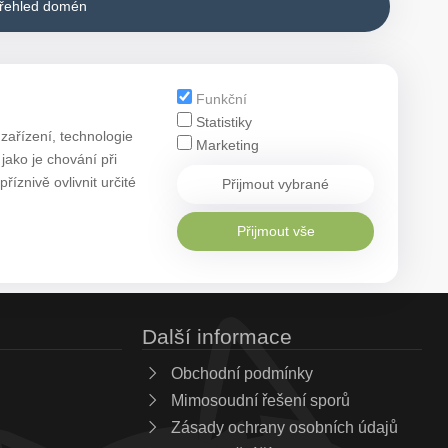
přehled domén
Funkční
Statistiky
zařízení, technologie
Marketing
ako je chování při
znivě ovlivnit určité
Přijmout vybrané
Přijmout vše
Další informace
Obchodní podmínky
Mimosoudní řešení sporů
Zásady ochrany osobních údajů