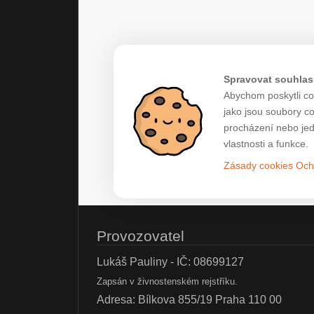
Spravovat souhlas
Abychom poskytli co 
jako jsou soubory c
procházení nebo jed
vlastnosti a funkce.
Zásady cookies
Och
Provozovatel
Lukáš Pauliny - IČ: 08699127
Zapsán v živnostenském rejstříku.
Adresa: Bílkova 855/19 Praha 110 00