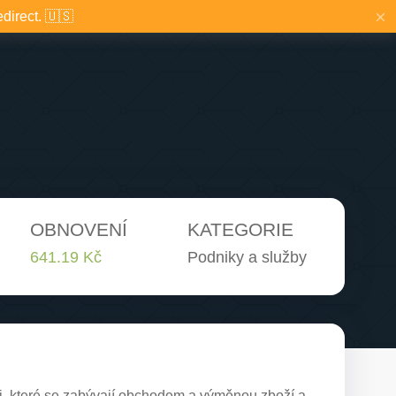
×
edirect. 🇺🇸
OBNOVENÍ
KATEGORIE
641.19 Kč
Podniky a služby
, které se zabývají obchodem a výměnou zboží a