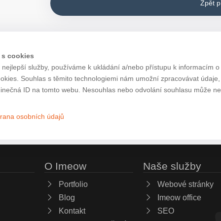
Zpět 
 s cookies
nejlepší služby, používáme k ukládání a/nebo přístupu k informacím o 
ookies. Souhlas s těmito technologiemi nám umožní zpracovávat údaje, j
inečná ID na tomto webu. Nesouhlas nebo odvolání souhlasu může nepří
rana osobních údajů
O Imeow
Naše služby
Portfolio
Webové stránky
Blog
Imeow office
Kontakt
SEO