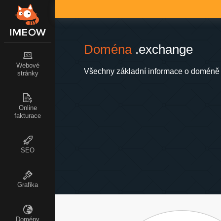
Doména
.exchange
Webové
Všechny základní informace o doméně 
stránky
Online
fakturace
SEO
Grafika
Domény