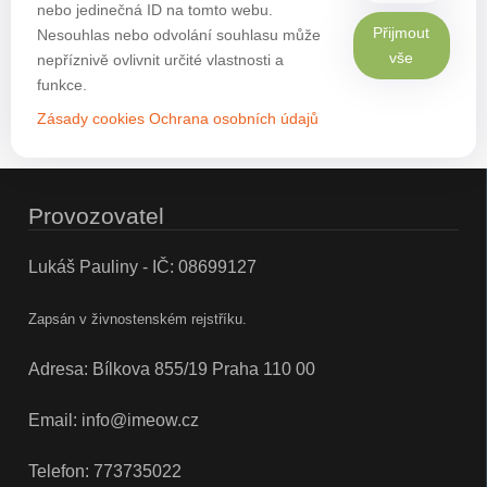
nebo jedinečná ID na tomto webu.
Přijmout
Nesouhlas nebo odvolání souhlasu může
vše
nepříznivě ovlivnit určité vlastnosti a
funkce.
Zásady cookies
Ochrana osobních údajů
Provozovatel
Lukáš Pauliny - IČ: 08699127
Zapsán v živnostenském rejstříku.
Adresa: Bílkova 855/19 Praha 110 00
Email:
info@imeow.cz
Telefon:
773735022