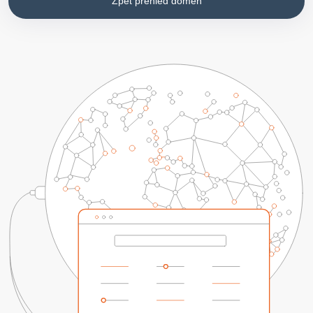
Zpět přehled domén