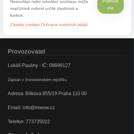
Přijmout
Nesouhlas nebo odvolání souhlasu může
vše
nepříznivě ovlivnit určité vlastnosti a
funkce.
Zásady cookies
Ochrana osobních údajů
Provozovatel
Lukáš Pauliny - IČ: 08699127
Zapsán v živnostenském rejstříku.
Adresa: Bílkova 855/19 Praha 110 00
Email:
info@imeow.cz
Telefon:
773735022