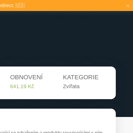
×
edirect. 🇺🇸
OBNOVENÍ
KATEGORIE
641.19 Kč
Zvířata
jící se rybařením a produkty souvisejícími s ním.