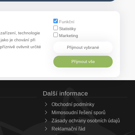
Funkční
Statistiky
zařízení, technologie
Marketing
ako je chování při
znivě ovlivnit určité
Přijmout vybrané
Přijmout vše
Další informace
Obchodní podmínky
Mimosoudní řešení sporů
Zásady ochrany osobních údajů
Reklamační řád