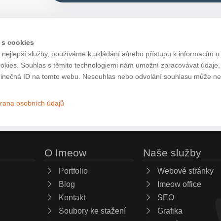
 s cookies
nejlepší služby, používáme k ukládání a/nebo přístupu k informacím o 
ookies. Souhlas s těmito technologiemi nám umožní zpracovávat údaje, j
inečná ID na tomto webu. Nesouhlas nebo odvolání souhlasu může nepří
rana osobních údajů
O Imeow
Naše služby
Portfolio
Webové stránky
Blog
Imeow office
Kontakt
SEO
Soubory ke stažení
Grafika