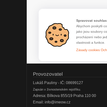
Spravovat souhlas
Abychom poskytli co 
jako jsou soubory c
procházení nebo jed
vlastnosti a funkce.
Zásady cookies
Och
Provozovatel
Lukáš Pauliny - IČ: 08699127
Zapsán v živnostenském rejstříku.
Adresa: Bílkova 855/19 Praha 110 00
Email:
info@imeow.cz