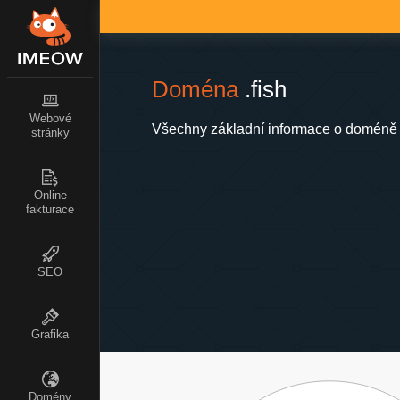
Doména
.fish
Webové
Všechny základní informace o doméně .
stránky
Online
fakturace
SEO
Grafika
Domény