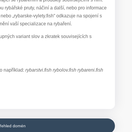
u rybářské pruty, náčiní a další, nebo pro informace
 nebo „rybarske-vylety.fish“ odkazuje na spojení s
nění vaší specializace na rybaření.
pných variant slov a zkratek souvisejících s
o například:
rybarstvi.fish rybolov.fish rybareni.fish
přehled domén