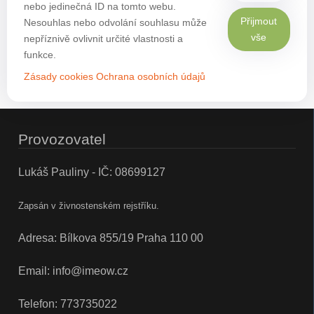
nebo jedinečná ID na tomto webu.
Přijmout
Nesouhlas nebo odvolání souhlasu může
vše
nepříznivě ovlivnit určité vlastnosti a
funkce.
Zásady cookies
Ochrana osobních údajů
Provozovatel
Lukáš Pauliny - IČ: 08699127
Zapsán v živnostenském rejstříku.
Adresa: Bílkova 855/19 Praha 110 00
Email:
info@imeow.cz
Telefon:
773735022