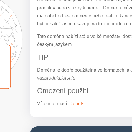
produkty nebo služby k prodeji. Doménu můžet
maloobchod, e-commerce nebo realitní kancelá
byt.forsale“ jasně ukazuje na to, co prodejce n
Tato doména nabízí stále velké množství dostu
českým jazykem.
TIP
Doména je dobře použitelná ve formátech jak
vasprodukt.forsale
Omezení použití
Více informací:
Donuts