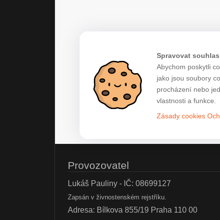
Spravovat souhlas
Abychom poskytli co 
jako jsou soubory c
procházení nebo jed
vlastnosti a funkce.
Zásady cookies
Och
Provozovatel
Lukáš Pauliny - IČ: 08699127
Zapsán v živnostenském rejstříku.
Adresa: Bílkova 855/19 Praha 110 00