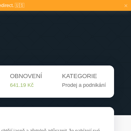
×
edirect. 🇺🇸
OBNOVENÍ
KATEGORIE
641.19 Kč
Prodej a podnikání
chtějí jasně a zřetelně zdůraznit, že nabízejí své