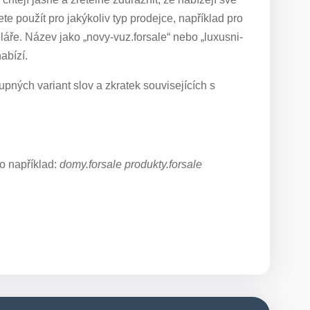
e použít pro jakýkoliv typ prodejce, například pro
ře. Název jako „novy-vuz.forsale“ nebo „luxusni-
abízí.
pných variant slov a zkratek souvisejících s
o například:
domy.forsale produkty.forsale