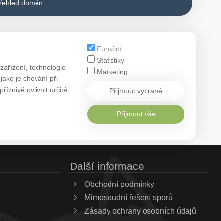
přehled domén
Funkční
Statistiky
zařízení, technologie
Marketing
ako je chování při
znivě ovlivnit určité
Přijmout vybrané
Přijmout vše
Další informace
Obchodní podmínky
Mimosoudní řešení sporů
Zásady ochrany osobních údajů