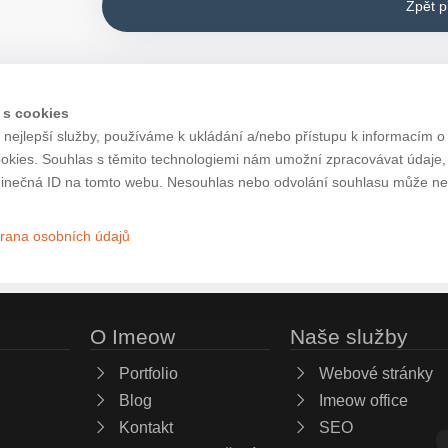
Zpět 
 s cookies
nejlepší služby, používáme k ukládání a/nebo přístupu k informacím o 
ookies. Souhlas s těmito technologiemi nám umožní zpracovávat údaje, j
inečná ID na tomto webu. Nesouhlas nebo odvolání souhlasu může nepří
rana osobních údajů
O Imeow
Naše služby
Portfolio
Webové stránky
Blog
Imeow office
Kontakt
SEO