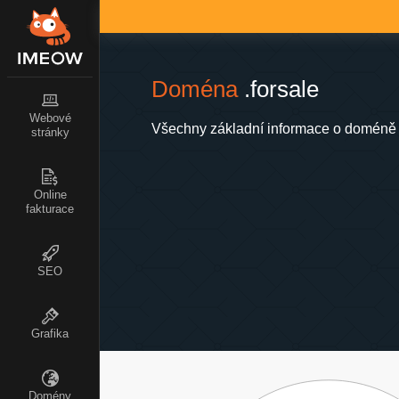
Doména
.forsale
Webové
Všechny základní informace o doméně .
stránky
Online
fakturace
SEO
Grafika
Domény