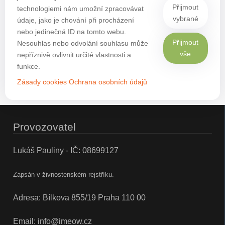
Přijmout
technologiemi nám umožní zpracovávat
vybrané
údaje, jako je chování při procházení
nebo jedinečná ID na tomto webu.
Přijmout
Nesouhlas nebo odvolání souhlasu může
vše
nepříznivě ovlivnit určité vlastnosti a
funkce.
Zásady cookies
Ochrana osobních údajů
Provozovatel
Lukáš Pauliny - IČ: 08699127
Zapsán v živnostenském rejstříku.
Adresa: Bílkova 855/19 Praha 110 00
Email:
info@imeow.cz