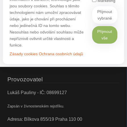
Marketing
jsou soubory cookies. Souhlas s těmito
Přijmout
technologiemi nám umožní zpracovávat
vybrané
údaje, jako je chování při procházení
nebo jedinečná ID na tomto webu.
Přijmout
Nesouhlas nebo odvolání souhlasu může
vše
nepříznivě ovlivnit určité vlastnosti a
funkce.
Zásady cookies
Ochrana osobních údajů
Provozovatel
Lukáš Pauliny - IČ: 08699127
Zapsán v živnostenském rejstříku.
Adresa: Bílkova 855/19 Praha 110 00