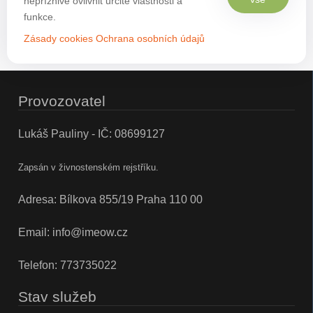
nepříznivě ovlivnit určité vlastnosti a
funkce.
Zásady cookies
Ochrana osobních údajů
Provozovatel
Lukáš Pauliny - IČ: 08699127
Zapsán v živnostenském rejstříku.
Adresa: Bílkova 855/19 Praha 110 00
Email:
info@imeow.cz
Telefon:
773735022
Stav služeb