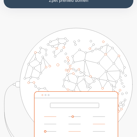
Zpět přehled domén