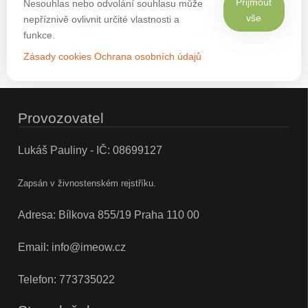
Přijmout
Nesouhlas nebo odvolání souhlasu může
vše
nepříznivě ovlivnit určité vlastnosti a
funkce.
Zásady cookies
Ochrana osobních údajů
Provozovatel
Lukáš Pauliny - IČ: 08699127
Zapsán v živnostenském rejstříku.
Adresa: Bílkova 855/19 Praha 110 00
Email:
info@imeow.cz
Telefon:
773735022