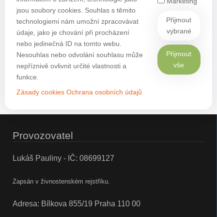
Marketing
jsou soubory cookies. Souhlas s těmito
Přijmout
technologiemi nám umožní zpracovávat
vybrané
údaje, jako je chování při procházení
nebo jedinečná ID na tomto webu.
Přijmout
Nesouhlas nebo odvolání souhlasu může
vše
nepříznivě ovlivnit určité vlastnosti a
funkce.
Zásady cookies
Ochrana osobních údajů
Provozovatel
Lukáš Pauliny - IČ: 08699127
Zapsán v živnostenském rejstříku.
Adresa: Bílkova 855/19 Praha 110 00