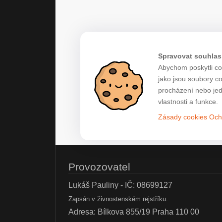
Spravovat souhlas
Abychom poskytli co 
jako jsou soubory c
procházení nebo jed
vlastnosti a funkce.
Zásady cookies
Och
Provozovatel
Lukáš Pauliny - IČ: 08699127
Zapsán v živnostenském rejstříku.
Adresa: Bílkova 855/19 Praha 110 00