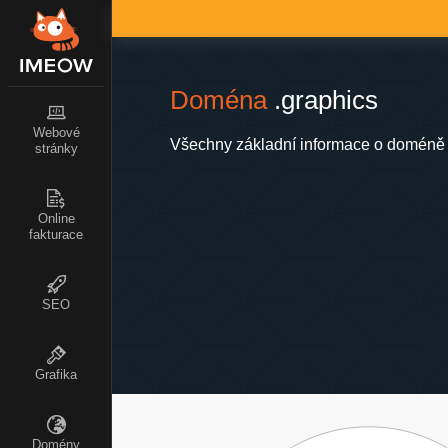
Doména
.graphics
Webové
Všechny základní informace o doméně 
stránky
Online
fakturace
SEO
Grafika
Domény