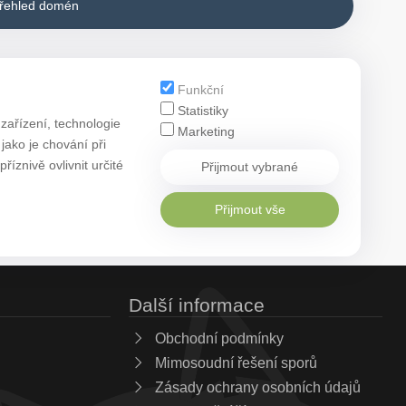
přehled domén
Funkční
Statistiky
zařízení, technologie
Marketing
ako je chování při
znivě ovlivnit určité
Přijmout vybrané
Přijmout vše
Další informace
Obchodní podmínky
Mimosoudní řešení sporů
Zásady ochrany osobních údajů