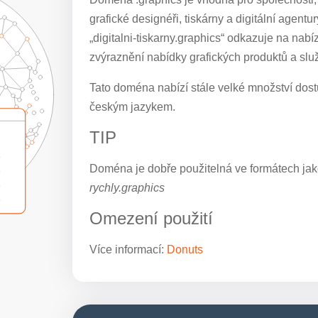
grafické designéři, tiskárny a digitální agent
„digitalni-tiskarny.graphics“ odkazuje na nab
zvýraznění nabídky grafických produktů a služ
Tato doména nabízí stále velké množství dostu
českým jazykem.
TIP
Doména je dobře použitelná ve formátech jak
rychly.graphics
Omezení použití
Více informací:
Donuts