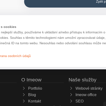
Zpět 
 s cookies
nejlepší služby, používáme k ukládání a/nebo přístupu k informacím o 
ookies. Souhlas s těmito technologiemi nám umožní zpracovávat údaje, j
inečná ID na tomto webu. Nesouhlas nebo odvolání souhlasu může nepří
rana osobních údajů
O Imeow
Naše služby
Portfolio
Webové stránky
Blog
Imeow office
Kontakt
SEO