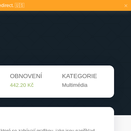
×
edirect. 🇺🇸
OBNOVENÍ
KATEGORIE
442.20 Kč
Multimédia
teré se zabývají grafikou, jako jsou například