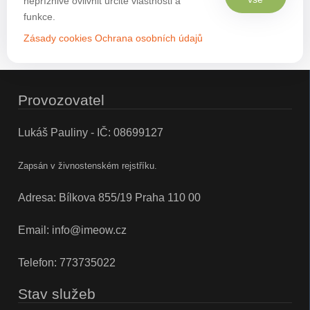
nepříznivě ovlivnit určité vlastnosti a
funkce.
Zásady cookies
Ochrana osobních údajů
Provozovatel
Lukáš Pauliny - IČ: 08699127
Zapsán v živnostenském rejstříku.
Adresa: Bílkova 855/19 Praha 110 00
Email:
info@imeow.cz
Telefon:
773735022
Stav služeb