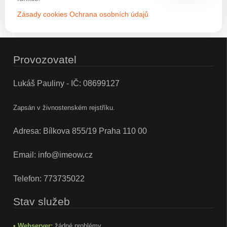
Zásady cookies
Ochrana osobních údajů
Provozovatel
Lukáš Pauliny - IČ: 08699127
Zapsán v živnostenském rejstříku.
Adresa: Bílkova 855/19 Praha 110 00
Email:
info@imeow.cz
Telefon:
773735022
Stav služeb
• Webserver:
žádné problémy.