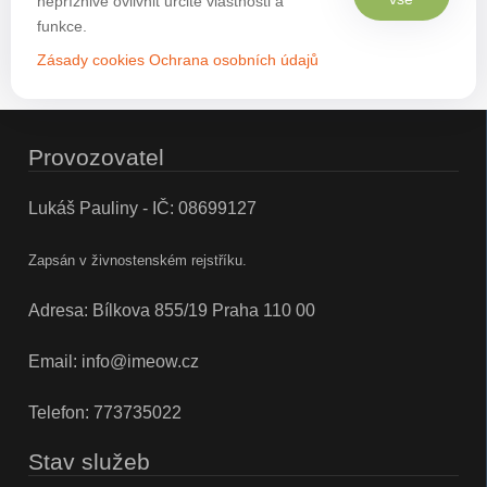
nepříznivě ovlivnit určité vlastnosti a
funkce.
Zásady cookies
Ochrana osobních údajů
Provozovatel
Lukáš Pauliny - IČ: 08699127
Zapsán v živnostenském rejstříku.
Adresa: Bílkova 855/19 Praha 110 00
Email:
info@imeow.cz
Telefon:
773735022
Stav služeb