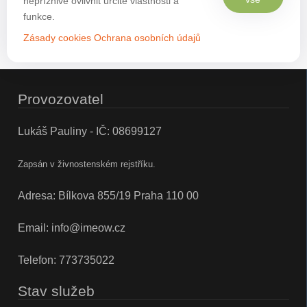
nepříznivě ovlivnit určité vlastnosti a
funkce.
Zásady cookies
Ochrana osobních údajů
Provozovatel
Lukáš Pauliny - IČ: 08699127
Zapsán v živnostenském rejstříku.
Adresa: Bílkova 855/19 Praha 110 00
Email:
info@imeow.cz
Telefon:
773735022
Stav služeb