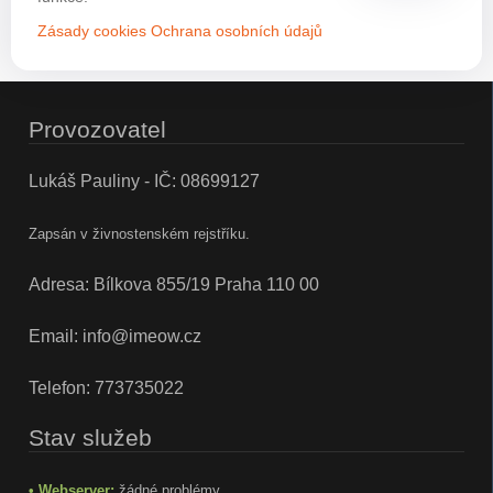
Zásady cookies
Ochrana osobních údajů
Provozovatel
Lukáš Pauliny - IČ: 08699127
Zapsán v živnostenském rejstříku.
Adresa: Bílkova 855/19 Praha 110 00
Email:
info@imeow.cz
Telefon:
773735022
Stav služeb
• Webserver:
žádné problémy.