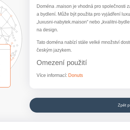
Doména .maison je vhodná pro společnosti zam
a bydlení. Může být použita pro vyjádření luxu
„luxusni-nabytek.maison“ nebo „kvalitni-bydl
na design.
Tato doména nabízí stále velké množství dostu
českým jazykem.
Omezení použití
Více informací:
Donuts
Zpět 