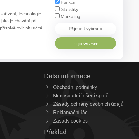
Funkční
Statistiky
zařízení, technologie
Marketing
ako je chování při
znivě ovlivnit určité
Přijmout vybrané
Přijmout vše
Další informace
Obchodní podmínky
Mimosoudní řešení sporů
Zásady ochrany osobních údajů
Reklamační řád
Zásady cookies
Překlad