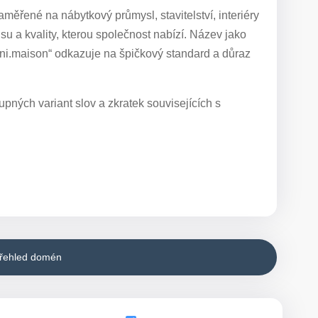
ěřené na nábytkový průmysl, stavitelství, interiéry
su a kvality, kterou společnost nabízí. Název jako
eni.maison“ odkazuje na špičkový standard a důraz
pných variant slov a zkratek souvisejících s
přehled domén