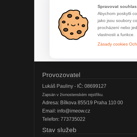
Spravovat souhlas
Abychom poskytli co 
jako jsou soubory c
procházení nebo jed
vlastnosti a funkce.
Zásady cookies
Och
Provozovatel
Lukáš Pauliny - IČ: 08699127
Zapsán v živnostenském rejstříku.
Adresa: Bílkova 855/19 Praha 110 00
Email:
info@imeow.cz
Telefon:
773735022
Stav služeb