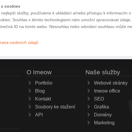
 s cookies
nejlepší služby, používáme k ukládání a/nebo přístupu k informacím o 
ookies. Souhlas s těmito technologiemi nám umožní zpracovávat údaje, j
inečná ID na tomto webu. Nesouhlas nebo odvolání souhlasu může nepří
rana osobních údajů
O Imeow
Naše služby
Portfolio
Webové stránky
Blog
Imeow office
Kontakt
SEO
Soubory ke stažení
Grafika
API
Domény
Marketing