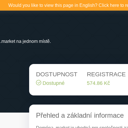
Would you like to view this page in English? Click here to r
.market na jednom místě.
DOSTUPNOST
REGISTRACE
Dostupné
574.86 Kč
Přehled a základní informace
Doména .market je vhodná pro společnosti 