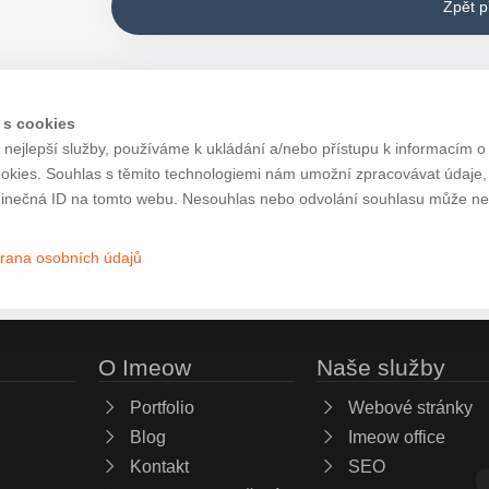
Zpět 
 s cookies
nejlepší služby, používáme k ukládání a/nebo přístupu k informacím o 
ookies. Souhlas s těmito technologiemi nám umožní zpracovávat údaje, j
inečná ID na tomto webu. Nesouhlas nebo odvolání souhlasu může nepří
rana osobních údajů
O Imeow
Naše služby
Portfolio
Webové stránky
Blog
Imeow office
Kontakt
SEO