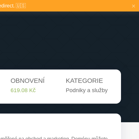
×
edirect. 🇺🇸
OBNOVENÍ
KATEGORIE
619.08 Kč
Podniky a služby
zaměřené na obchod a marketing. Doménu můžete