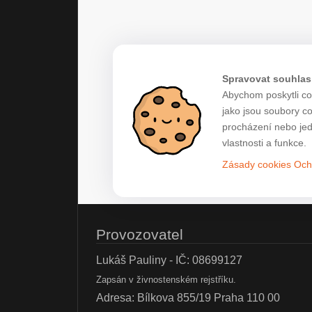
Spravovat souhlas
Abychom poskytli co 
jako jsou soubory c
procházení nebo jed
vlastnosti a funkce.
Zásady cookies
Och
Provozovatel
Lukáš Pauliny - IČ: 08699127
Zapsán v živnostenském rejstříku.
Adresa: Bílkova 855/19 Praha 110 00