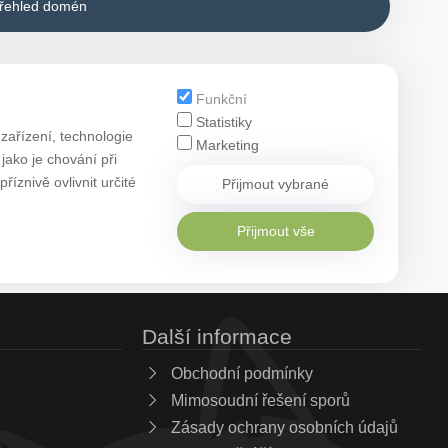
přehled domén
Funkční
Statistiky
zařízení, technologie
Marketing
ako je chování při
znivě ovlivnit určité
Přijmout vybrané
Přijmout vše
Další informace
Obchodní podmínky
Mimosoudní řešení sporů
Zásady ochrany osobních údajů