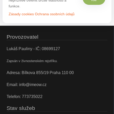
nepříznivě ovlivnit určité vlastnosti a
funkce.
Zásady cookies
Ochrana osobních údajů
Provozovatel
Lukáš Pauliny - IČ: 08699127
Zapsán v živnostenském rejstříku.
Adresa: Bílkova 855/19 Praha 110 00
Email:
info@imeow.cz
Telefon:
773735022
Stav služeb