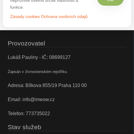
nepříznivě ovlivnit určité vlastnosti a
funkce.
Zásady cookies
Ochrana osobních údajů
Provozovatel
Lukáš Pauliny - IČ: 08699127
Zapsán v živnostenském rejstříku.
Adresa: Bílkova 855/19 Praha 110 00
Email:
info@imeow.cz
Telefon:
773735022
Stav služeb