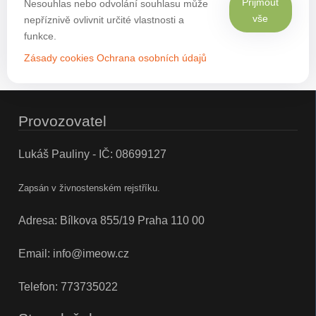
Přijmout
Nesouhlas nebo odvolání souhlasu může
vše
nepříznivě ovlivnit určité vlastnosti a
funkce.
Zásady cookies
Ochrana osobních údajů
Provozovatel
Lukáš Pauliny - IČ: 08699127
Zapsán v živnostenském rejstříku.
Adresa: Bílkova 855/19 Praha 110 00
Email:
info@imeow.cz
Telefon:
773735022