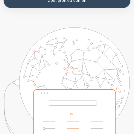
Zpět přehled domén