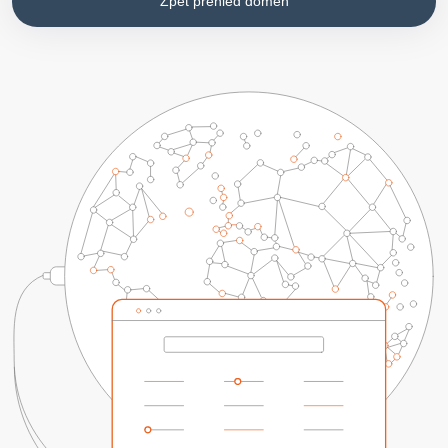
Zpět přehled domén