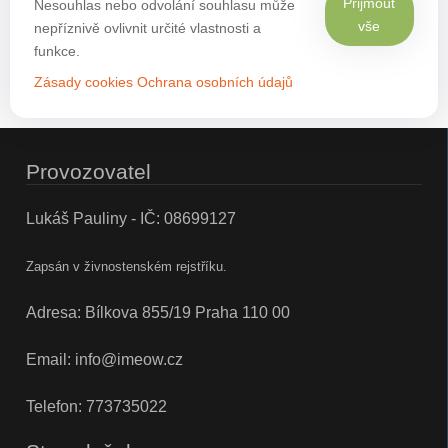
Přijmout
Nesouhlas nebo odvolání souhlasu může
vše
nepříznivě ovlivnit určité vlastnosti a
funkce.
Zásady cookies
Ochrana osobních údajů
Provozovatel
Lukáš Pauliny - IČ: 08699127
Zapsán v živnostenském rejstříku.
Adresa: Bílkova 855/19 Praha 110 00
Email:
info@imeow.cz
Telefon:
773735022