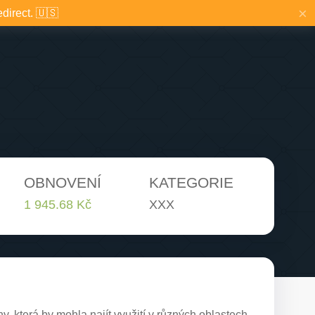
×
edirect. 🇺🇸
OBNOVENÍ
KATEGORIE
1 945.68 Kč
XXX
 která by mohla najít využití v různých oblastech.