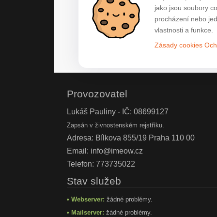
jako jsou soubory c
procházení nebo jed
vlastnosti a funkce.
Zásady cookies
Och
Provozovatel
Lukáš Pauliny - IČ: 08699127
Zapsán v živnostenském rejstříku.
Adresa: Bílkova 855/19 Praha 110 00
Email:
info@imeow.cz
Telefon:
773735022
Stav služeb
• Webserver:
žádné problémy.
• Mailserver:
žádné problémy.