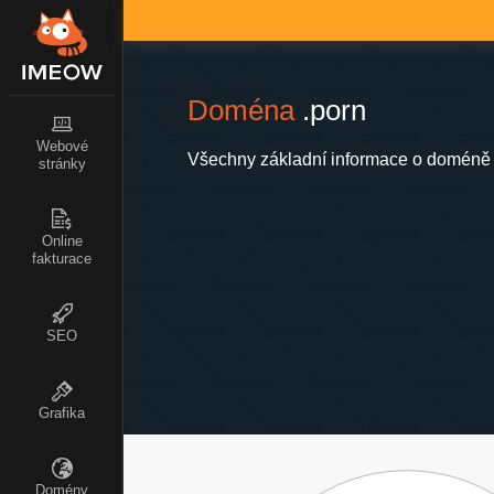
Doména
.porn
Webové
Všechny základní informace o doméně 
stránky
Online
fakturace
SEO
Grafika
Domény