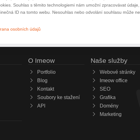
ookies. Souhlas s těmito technologiemi nám umožní zpracovávat údaje, j
inečná ID na tomto webu. Nesouhlas nebo odvolání souhlasu může nepří
rana osobních údajů
O Imeow
Naše služby
Portfolio
Webové stránky
Blog
Imeow office
Kontakt
SEO
Soubory ke stažení
Grafika
API
Domény
Marketing