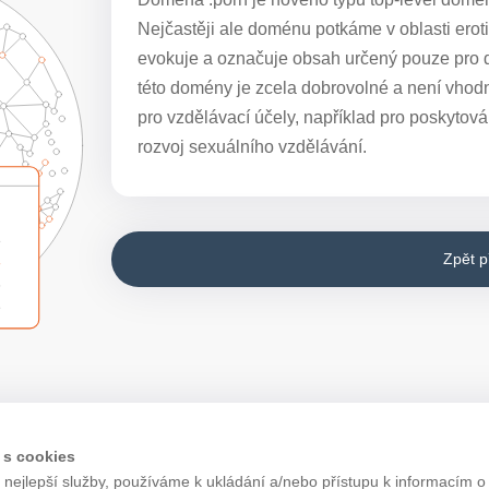
Nejčastěji ale doménu potkáme v oblasti ero
evokuje a označuje obsah určený pouze pro d
této domény je zcela dobrovolné a není vho
pro vzdělávací účely, například pro poskytová
rozvoj sexuálního vzdělávání.
Zpět 
 s cookies
nejlepší služby, používáme k ukládání a/nebo přístupu k informacím o 