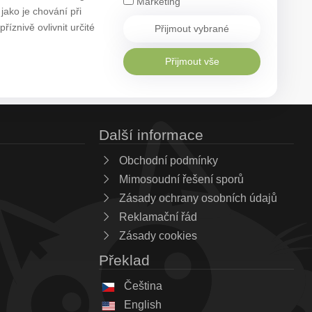
Marketing
ako je chování při
znivě ovlivnit určité
Přijmout vybrané
Přijmout vše
Další informace
Obchodní podmínky
Mimosoudní řešení sporů
Zásady ochrany osobních údajů
Reklamační řád
Zásady cookies
Překlad
Čeština
English