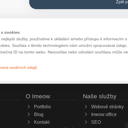
Zpět 
 s cookies
nejlepší služby, používáme k ukládání a/nebo přístupu k informacím o 
ookies. Souhlas s těmito technologiemi nám umožní zpracovávat údaje, j
inečná ID na tomto webu. Nesouhlas nebo odvolání souhlasu může nepří
rana osobních údajů
O Imeow
Naše služby
Portfolio
Webové stránky
Blog
Imeow office
Kontakt
SEO