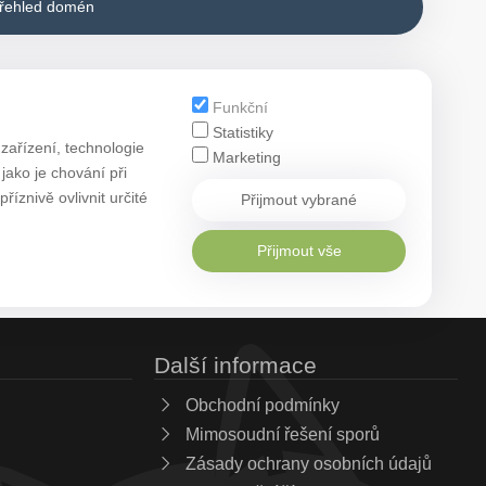
přehled domén
Funkční
Statistiky
zařízení, technologie
Marketing
ako je chování při
znivě ovlivnit určité
Přijmout vybrané
Přijmout vše
Další informace
Obchodní podmínky
Mimosoudní řešení sporů
Zásady ochrany osobních údajů