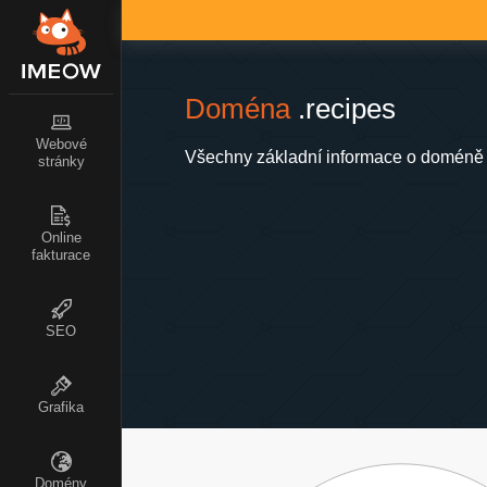
Doména
.recipes
Webové
Všechny základní informace o doméně 
stránky
Online
fakturace
SEO
Grafika
Domény