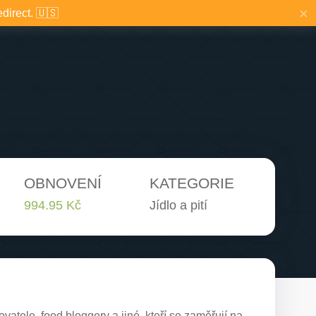
×
edirect. 🇺🇸
OBNOVENÍ
KATEGORIE
994.95 Kč
Jídlo a pití
atele, food bloggery a jiné, kteří se zaměřují na