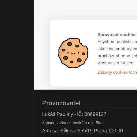
Spravovat souhlas
Abychom poskytli co 
jako jsou soubory c
procházení nebo jed
vlastnosti a funkce.
Zásady cookies
Och
Provozovatel
Lukáš Pauliny - IČ: 08699127
Zapsán v živnostenském rejstříku.
Adresa: Bílkova 855/19 Praha 110 00