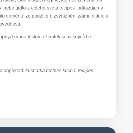
es“ nebo „jidlo-z-celeho-sveta.recipes“ odkazuje na
Tuto doménu lze použít pro zvýraznění zájmu o jídlo a
dovedností.
pných variant slov a zkratek souvisejících s
o například:
kucharka.recipes kuchar.recipes