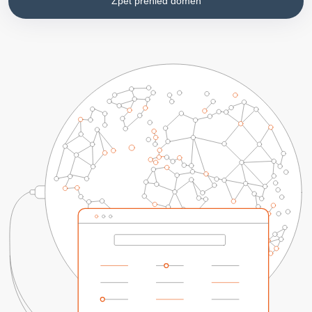
Zpět přehled domén