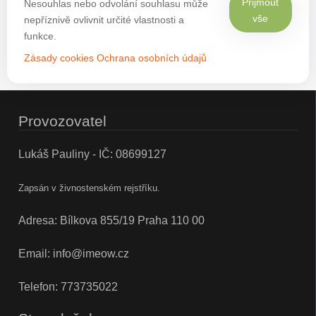
Přijmout
Nesouhlas nebo odvolání souhlasu může
vše
nepříznivě ovlivnit určité vlastnosti a
funkce.
Zásady cookies
Ochrana osobních údajů
Provozovatel
Lukáš Pauliny - IČ: 08699127
Zapsán v živnostenském rejstříku.
Adresa: Bílkova 855/19 Praha 110 00
Email:
info@imeow.cz
Telefon:
773735022