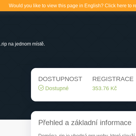
Would you like to view this page in English? Click here to r
rip na jednom místě.
DOSTUPNOST
REGISTRACE
Dostupné
353.76 Kč
Přehled a základní informace
Doména .rip je vhodná pro weby, které slouž