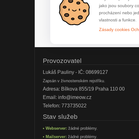
jako jsou soubory c
procházení nebo jed
vlastnosti a funkce.
Zásady cookies
Och
Provozovatel
Lukáš Pauliny - IČ: 08699127
Zapsán v živnostenském rejstříku.
Adresa: Bílkova 855/19 Praha 110 00
Email:
info@imeow.cz
Telefon:
773735022
Stav služeb
• Webserver:
žádné problémy.
• Mailserver:
žádné problémy.