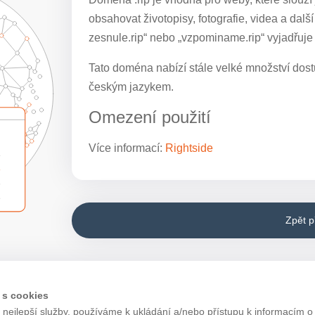
obsahovat životopisy, fotografie, videa a dal
zesnule.rip“ nebo „vzpominame.rip“ vyjadřuje
Tato doména nabízí stále velké množství dostu
českým jazykem.
Omezení použití
Více informací:
Rightside
Zpět 
 s cookies
nejlepší služby, používáme k ukládání a/nebo přístupu k informacím o 