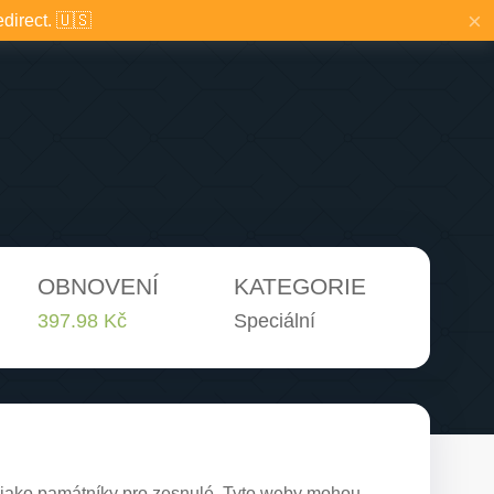
×
edirect. 🇺🇸
OBNOVENÍ
KATEGORIE
397.98 Kč
Speciální
í jako památníky pro zesnulé. Tyto weby mohou