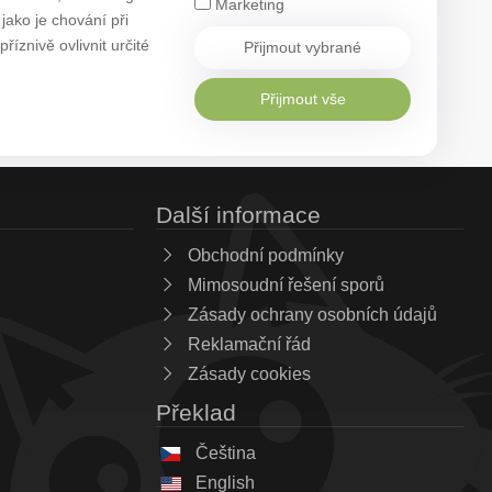
Marketing
ako je chování při
znivě ovlivnit určité
Přijmout vybrané
Přijmout vše
Další informace
Obchodní podmínky
Mimosoudní řešení sporů
Zásady ochrany osobních údajů
Reklamační řád
Zásady cookies
Překlad
Čeština
English