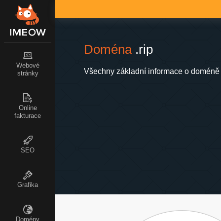
Doména
.rip
Webové
Všechny základní informace o doméně .
stránky
Online
fakturace
SEO
Grafika
Domény