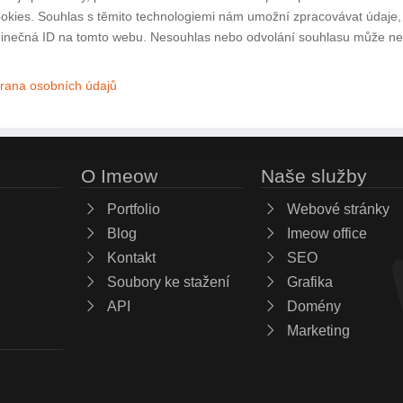
ookies. Souhlas s těmito technologiemi nám umožní zpracovávat údaje, j
inečná ID na tomto webu. Nesouhlas nebo odvolání souhlasu může nepří
rana osobních údajů
O Imeow
Naše služby
Portfolio
Webové stránky
Blog
Imeow office
Kontakt
SEO
Soubory ke stažení
Grafika
API
Domény
Marketing